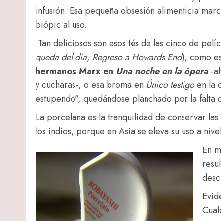
infusión. Esa pequeña obsesión alimenticia marca
biópic al uso.
Tan deliciosos son esos tés de las cinco de pelícu
queda del día, Regreso a Howards End
), como e
hermanos Marx en
Una noche en la ópera
-ah
y cucharas-, o esa broma en
Único testigo
en la 
estupendo”, quedándose planchado por la falta
La porcelana es la tranquilidad de conservar las
los indios, porque en Asia se eleva su uso a nive
En m
resu
desc
Evid
Cual