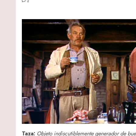
2
Taza:
Objeto indiscutiblemente generador de b