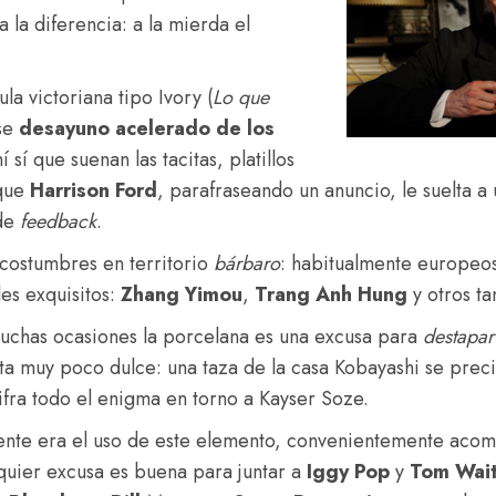
 la diferencia: a la mierda el
la victoriana tipo Ivory (
Lo que
se
desayuno acelerado de los
í sí que suenan las tacitas, platillos
que
Harrison
Ford
, parafraseando un anuncio, le suelta a 
 de
feedback
.
 costumbres en territorio
bárbaro
: habitualmente europeo
les exquisitos:
Zhang
Yimou
,
Trang Anh Hung
y otros ta
uchas ocasiones la porcelana es una excusa para
destapar
lta muy poco dulce: una taza de la casa Kobayashi se prec
ifra todo el enigma en torno a Kayser Soze.
ente era el uso de este elemento, convenientemente acomp
quier excusa es buena para juntar a
Iggy
Pop
y
Tom
Wai