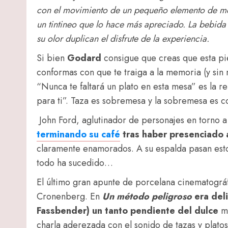
con el movimiento de un pequeño elemento de met
un tintineo que lo hace más apreciado. La bebida 
su olor duplican el disfrute de la experiencia.
Si bien
Godard
consigue que creas que esta pie
conformas con que te traiga a la memoria (y si
“Nunca te faltará un plato en esta mesa” es la r
para ti”. Taza es sobremesa y la sobremesa es c
John Ford, aglutinador de personajes en torno
terminando su café
tras haber presenciado 
claramente enamorados. A su espalda pasan est
todo ha sucedido…
El último gran apunte de porcelana cinematográ
Cronenberg. En
Un método peligroso
era deli
Fassbender) un tanto pendiente del dulce
m
charla aderezada con el sonido de tazas y plato