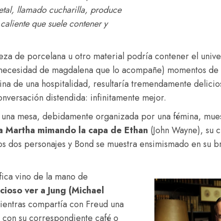
al, llamado cucharilla, produce
caliente que suele contener y
za de porcelana u otro material podría contener el unive
n necesidad de magdalena que lo acompañe) momentos de c
eina de una hospitalidad, resultaría tremendamente delici
onversación distendida: infinitamente mejor.
 a una mesa, debidamente organizada por una fémina, mue
a Martha mimando la capa de Ethan
(John Wayne), su c
os dos personajes y Bond se muestra ensimismado en su b
fica vino de la mano de
cioso ver a Jung (Michael
ientras compartía con Freud una
s con su correspondiente café o