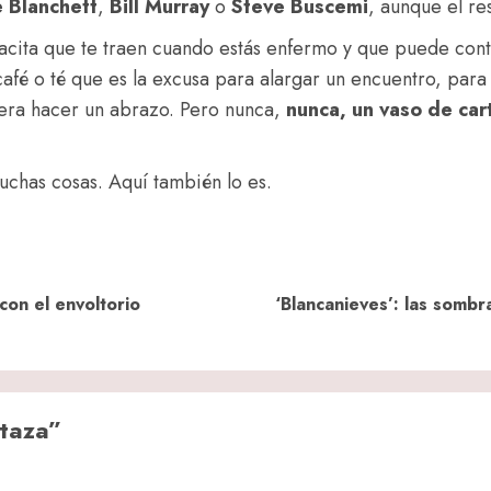
e
Blanchett
,
Bill
Murray
o
Steve
Buscemi
, aunque el re
tacita que te traen cuando estás enfermo y que puede cont
café o té que es la excusa para alargar un encuentro, par
era hacer un abrazo. Pero nunca,
nunca, un vaso de car
uchas cosas. Aquí también lo es.
Previous
Next
con el envoltorio
‘Blancanieves’: las somb
post:
post:
 taza
”