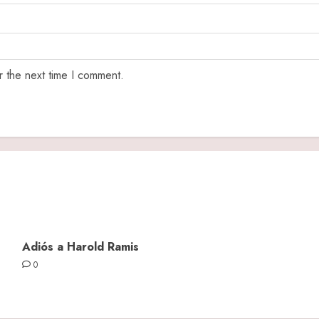
r the next time I comment.
Adiós a Harold Ramis
0