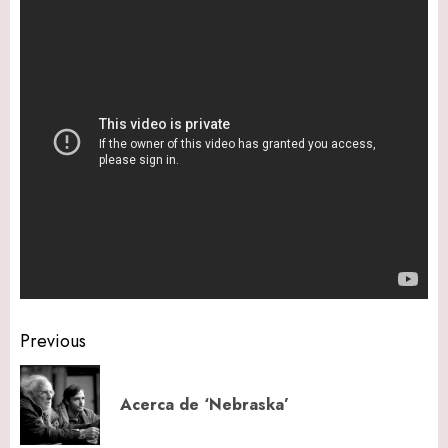
Post
Previous
navigation
Pr
Acerca de ‘Nebraska’
po