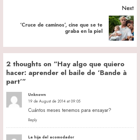
Next
‘Cruce de caminos’, cine que se te
Next
graba en la piel
post:
2 thoughts on “
Hay algo que quiero
hacer: aprender el baile de ‘Bande à
part’
”
Unknown
19 de August de 2014 at 09:05
Cuántos meses tenemos para ensayar?
Reply
La hija del acomodador