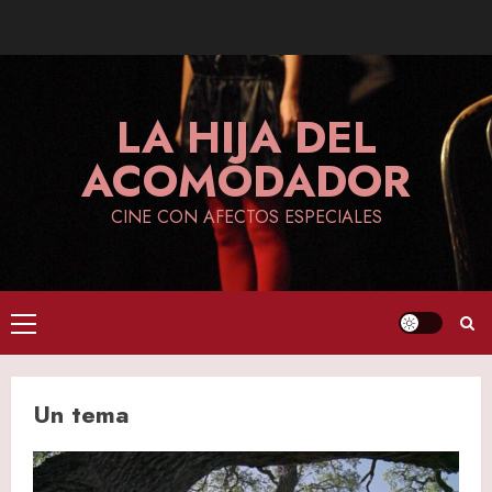
Skip
to
content
LA HIJA DEL
ACOMODADOR
CINE CON AFECTOS ESPECIALES
Primary
Menu
Un tema