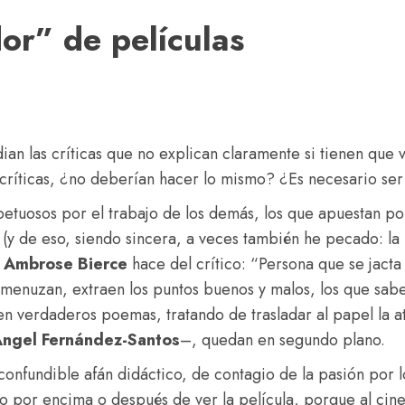
or” de películas
an las críticas que no explican claramente si tienen que ve
s críticas, ¿no deberían hacer lo mismo? ¿Es necesario ser
spetuosos por el trabajo de los demás, los que apuestan po
(y de eso, siendo sincera, a veces también he pecado: la m
e
Ambrose Bierce
hace del crítico: “Persona que se jacta 
smenuzan, extraen los puntos buenos y malos, los que sab
cen verdaderos poemas, tratando de trasladar al papel la
ngel Fernández-Santos
–, quedan en segundo plano.
nconfundible afán didáctico, de contagio de la pasión por
o por encima o después de ver la película, porque al cin