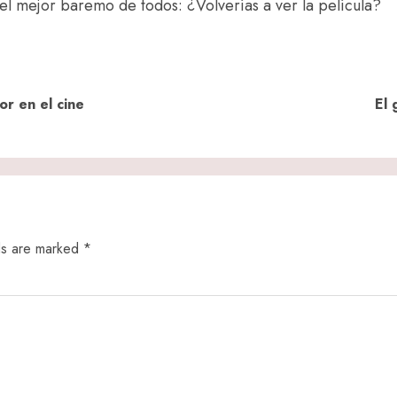
el mejor baremo de todos: ¿Volverías a ver la película?
Previous
Next
or en el cine
El 
post:
post:
ds are marked
*