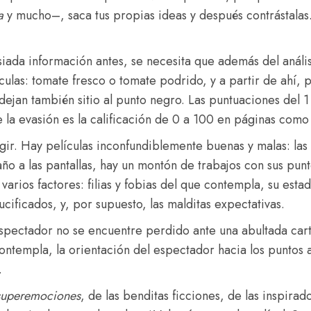
a
y mucho–, saca tus propias ideas y después contrástalas.
ada información antes, se necesita que además del anális
culas: tomate fresco o tomate podrido, y a partir de ahí, 
 dejan también sitio al punto negro. Las puntuaciones del 1
e la evasión es la calificación de 0 a 100 en páginas como
elegir. Hay películas inconfundiblemente buenas y malas: la
año a las pantallas, hay un montón de trabajos con sus punt
varios factores: filias y fobias del que contempla, su es
ucificados, y, por supuesto, las malditas expectativas.
spectador no se encuentre perdido ante una abultada cart
ontempla, la orientación del espectador hacia los puntos a
.
superemociones
, de las benditas ficciones, de las inspirad