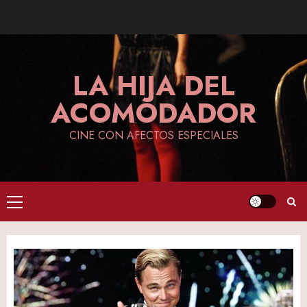
Skip
to
content
LA HIJA DEL
ACOMODADOR
CINE CON AFECTOS ESPECIALES
Primary
Menu