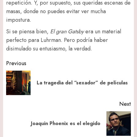
repetición. Y, por supuesto, sus queridas escenas de
masas, donde no puedes evitar ver mucha
impostura.
Si se piensa bien,
El gran Gatsby
era un material
perfecto para Luhrman. Pero podría haber
disimulado su entusiasmo, la verdad.
Post
Previous
navigation
Pr
La tragedia del “sexador” de películas
po
Next
Next
Joaquin Phoenix es el elegido
post: