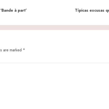
Previous
Next
 ‘Bande à part’
Típicas excusas q
post:
post:
ds are marked
*