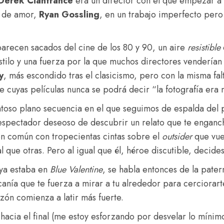
Derek Cianfrance
era un director con el que empezar a 
ia de amor,
Ryan Gossling
, en un trabajo imperfecto pero
 parecen sacados del cine de los 80 y 90, un aire
resistible
stilo y una fuerza por la que muchos directores venderían
y
, más escondido tras el clasicismo, pero con la misma fal
e cuyas películas nunca se podrá decir “la fotografía era 
tentoso plano secuencia en el que seguimos de espalda del 
 espectador deseoso de descubrir un relato que te enganche
n común con tropecientas cintas sobre el
outsider
que vue
que otras. Pero al igual que él, héroe discutible, decides
 ya estaba en
Blue Valentine
, se habla entonces de la pate
anía que te fuerza a mirar a tu alrededor para cerciorart
zón comienza a latir más fuerte.
acia el final (me estoy esforzando por desvelar lo mínim