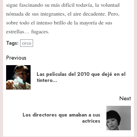
sigue fascinando su más difícil todavía, la voluntad
nómada de sus integrantes, el aire decadente. Pero,
sobre todo el intenso brillo de la mayoría de sus
estrellas… fugaces.
Tags:
circo
Post
Previous
navigation
Las películas del 2010 que dejé en el
Pr
tintero…
po
Next
Los directores que amaban a sus
Next
actrices
post: