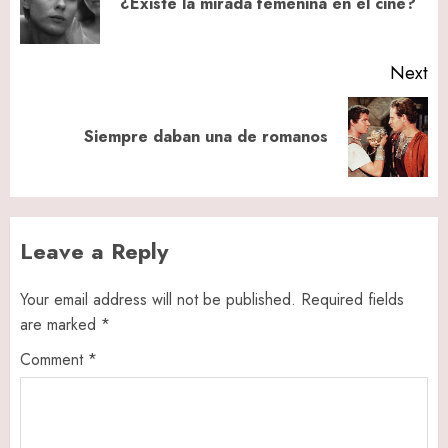
¿Existe la mirada femenina en el cine?
po
Next
Next
Siempre daban una de romanos
post:
Leave a Reply
Your email address will not be published.
Required fields
are marked
*
Comment
*