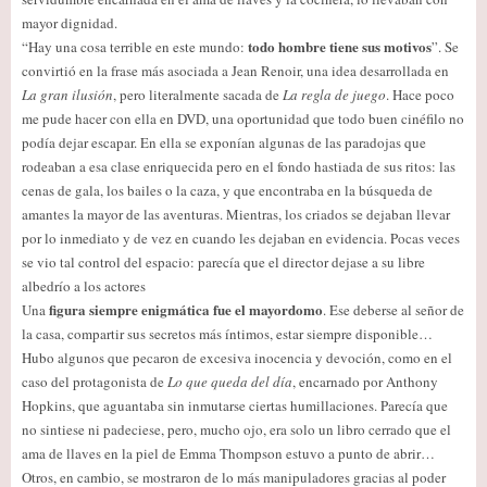
mayor dignidad.
todo hombre tiene sus motivos
“Hay una cosa terrible en este mundo:
”. Se
convirtió en la frase más asociada a Jean Renoir, una idea desarrollada en
La gran ilusión
, pero literalmente sacada de
La regla de juego
. Hace poco
me pude hacer con ella en DVD, una oportunidad que todo buen cinéfilo no
podía dejar escapar. En ella se exponían algunas de las paradojas que
rodeaban a esa clase enriquecida pero en el fondo hastiada de sus ritos: las
cenas de gala, los bailes o la caza, y que encontraba en la búsqueda de
amantes la mayor de las aventuras. Mientras, los criados se dejaban llevar
por lo inmediato y de vez en cuando les dejaban en evidencia. Pocas veces
se vio tal control del espacio: parecía que el director dejase a su libre
albedrío a los actores
figura siempre enigmática fue el mayordomo
Una
. Ese deberse al señor de
la casa, compartir sus secretos más íntimos, estar siempre disponible…
Hubo algunos que pecaron de excesiva inocencia y devoción, como en el
caso del protagonista de
Lo que queda del día
, encarnado por Anthony
Hopkins, que aguantaba sin inmutarse ciertas humillaciones. Parecía que
no sintiese ni padeciese, pero, mucho ojo, era solo un libro cerrado que el
ama de llaves en la piel de Emma Thompson estuvo a punto de abrir…
Otros, en cambio, se mostraron de lo más manipuladores gracias al poder