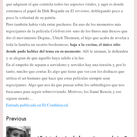
que adquiere el que controla todos tus aspectos vitales, y aquí es donde
estremece el papel de Dirk Bogarde en
El sirviente
, doblegando poco a
poco la voluntad de su patrón.
Pero también había vida entre pucheros. En uno de los momentos más
regocijantes de la película
Celebración
-uno de los frutos más frescos que
dio el movimiento Dogma-, Ulrich Thomsen, el hijo que acaba de revelar a
baja a la cocina, el único sitio
toda la familia un secreto bochornoso,
donde pudo hablar del tema en su momento
. Allí le animan, le defienden
y se alegran de que aquello haya salido a la luz.
En el empeño de separar a servidores y servidos hay una tensión y, por lo
tanto, mucho que contar. Es algo que tiene que ver con los disfraces que
utiliza el ser humano que hace que estas películas siempre sean
regocijantes. Algo que nos da que pensar sobre los subterfugios que nos
buscamos para seguir sobreviviendo. Motivos, los llamó Renoir, y eso
siguen siendo…
Entrada publicada en El Confidencial
Post
Previous
navigation
Pr