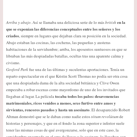
en la
Arriba y abajo
. Así se llamaba una deliciosa serie de lo más
british
que se exponían las diferencias conceptuales entre los señores y los
criados
, siempre en lugares que dejaban clara su posición en la sociedad.
Abajo estaban las cocinas, las cocheras, las pequeñas y austeras
habitaciones de la servidumbre; arriba, los aposentos suntuosos en que se
libraban las más despiadadas batallas, ocultas tras una aparente calma y
civismo.
Gosford Park
fue una de las últimas y suculentas aportaciones. Tenía un
reparto espectacular en el que Kristin Scott Thomas no podía ser otra cosa
que una despiadada dama de la alta sociedad británica y Clive Owen
empezaba a robar escenas como mayordomo de uno de los invitados que
tocaba todos los palos: desavenencias
llegaban al lugar. La película
matrimoniales, ricos venidos a menos, sexo furtivo entre amos y
sirvientas, rencores pasados y hasta un asesinato
. El desaparecido Robert
Altman demostró que se le daban como nadie estos
tótum revolútum
de
historias y personajes, y que en el fondo la zona superior e inferior suele
tener las mismas cosas de qué avergonzarse, solo que en este caso, la
servidumbre encarnada en el ama de llaves y la cocinera, lo llevaban con