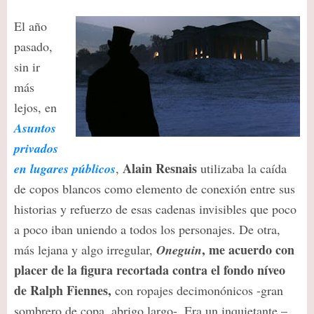
El año
pasado,
sin ir
más
lejos, en
Asuntos
privados
Alain Resnais
en lugares públicos
,
utilizaba la caída
de copos blancos como elemento de conexión entre sus
historias y refuerzo de esas cadenas invisibles que poco
a poco iban uniendo a todos los personajes. De otra,
, me acuerdo con
más lejana y algo irregular,
Oneguin
placer de la figura recortada contra el fondo níveo
de Ralph Fiennes,
con ropajes decimonónicos -gran
sombrero de copa, abrigo largo-. Era un inquietante –