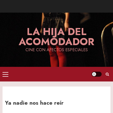
Skip
to
content
LA HIJA DEL
ACOMODADOR
CINE CON AFECTOS ESPECIALES
Primary
Menu
Ya nadie nos hace reír