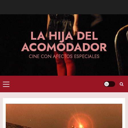
Skip
to
content
LA HIJA DEL
ACOMODADOR
CINE CON AFECTOS ESPECIALES
Primary
Menu