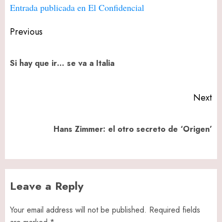
Entrada publicada en El Confidencial
Post
Previous
navigation
Pr
Si hay que ir… se va a Italia
po
Next
Next
Hans Zimmer: el otro secreto de ‘Origen’
post:
Leave a Reply
Your email address will not be published.
Required fields