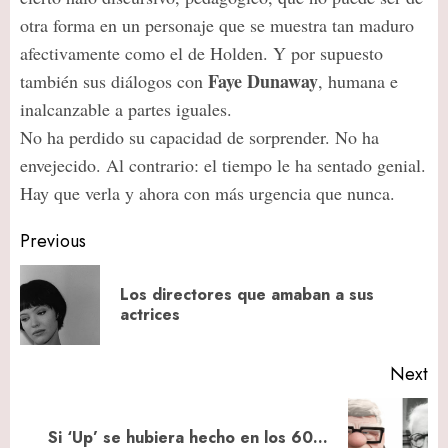
otra forma en un personaje que se muestra tan maduro
afectivamente como el de Holden. Y por supuesto
Faye Dunaway
también sus diálogos con
, humana e
inalcanzable a partes iguales.
No ha perdido su capacidad de sorprender. No ha
envejecido. Al contrario: el tiempo le ha sentado genial.
Hay que verla y ahora con más urgencia que nunca.
Post
Previous
navigation
Los directores que amaban a sus
Pr
actrices
po
Next
Next
Si ‘Up’ se hubiera hecho en los 60…