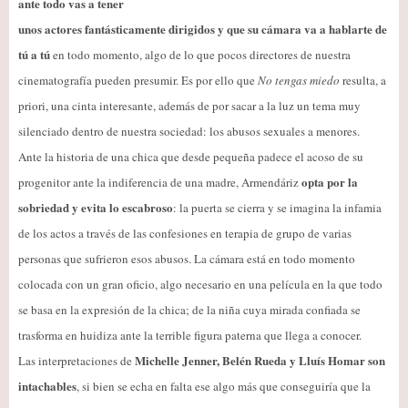
ante todo vas a tener
unos actores fantásticamente dirigidos y que su cámara va a hablarte de
tú a tú
en todo momento, algo de lo que pocos directores de nuestra
cinematografía pueden presumir. Es por ello que
No tengas miedo
resulta, a
priori, una cinta interesante, además de por sacar a la luz un tema muy
silenciado dentro de nuestra sociedad: los abusos sexuales a menores.
Ante la historia de una chica que desde pequeña padece el acoso de su
opta por la
progenitor ante la indiferencia de una madre, Armendáriz
sobriedad y evita lo escabroso
: la puerta se cierra y se imagina la infamia
de los actos a través de las confesiones en terapia de grupo de varias
personas que sufrieron esos abusos. La cámara está en todo momento
colocada con un gran oficio, algo necesario en una película en la que todo
se basa en la expresión de la chica; de la niña cuya mirada confiada se
trasforma en huidiza ante la terrible figura paterna que llega a conocer.
Michelle Jenner, Belén Rueda y Lluís Homar son
Las interpretaciones de
intachables
, si bien se echa en falta ese algo más que conseguiría que la