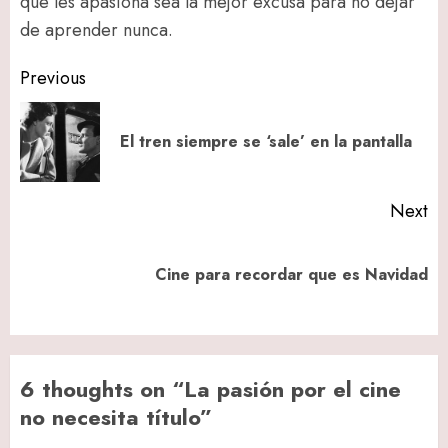
que les apasiona sea la mejor excusa para no dejar
de aprender nunca.
Post
Previous
navigation
Pr
El tren siempre se ‘sale’ en la pantalla
po
Next
Next
Cine para recordar que es Navidad
post:
6 thoughts on “
La pasión por el cine
no necesita título
”