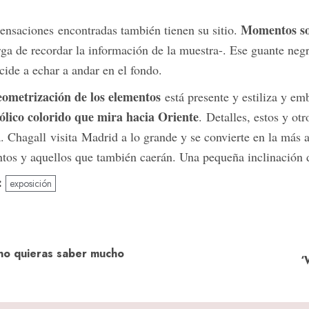
Momentos sob
ensaciones encontradas también tienen su sitio.
ga de recordar la información de la muestra-. Ese guante negr
cide a echar a andar en el fondo.
eometrización de los elementos
está presente y estiliza y e
ólico colorido que mira hacia Oriente
. Detalles, estos y ot
. Chagall visita Madrid a lo grande y se convierte en la más a
tos y aquellos que también caerán. Una pequeña inclinación 
:
exposición
 no quieras saber mucho
Previous
Next
‘
post:
post: