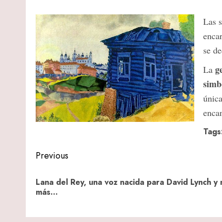
Las s
encar
se de
g
La
simb
única
encan
Tags
Post
Previous
navigation
Lana del Rey, una voz nacida para David Lynch y
más…