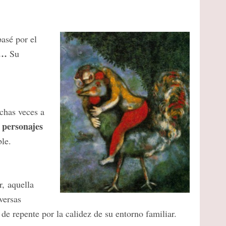
pasé por el
a…
Su
chas veces a
 personajes
ble.
r, aquella
versas
de repente por la calidez de su entorno familiar.