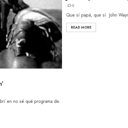
0
Que sí papá, que sí: John Wayne
READ MORE
n’
rí en no sé qué programa de...