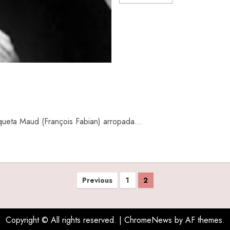
ueta Maud (François Fabian) arropada...
Previous
1
2
Copyright © All rights reserved.
|
ChromeNews
by AF themes.