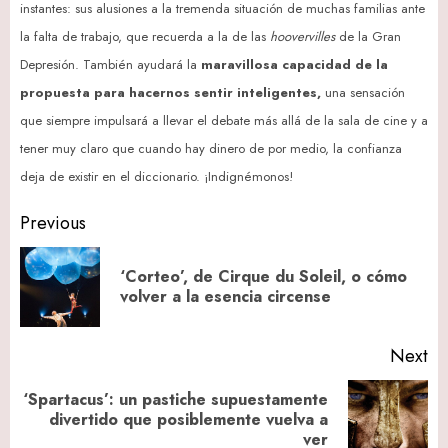
instantes: sus alusiones a la tremenda situación de muchas familias ante
la falta de trabajo, que recuerda a la de las
hoovervilles
de la Gran
Depresión. También ayudará la
maravillosa capacidad de la
propuesta para hacernos sentir inteligentes,
una sensación
que siempre impulsará a llevar el debate más allá de la sala de cine y a
tener muy claro que cuando hay dinero de por medio, la confianza
deja de existir en el diccionario. ¡Indignémonos!
Post
Previous
navigation
‘Corteo’, de Cirque du Soleil, o cómo
Pr
volver a la esencia circense
po
Next
‘Spartacus’: un pastiche supuestamente
Next
divertido que posiblemente vuelva a
ver
post: