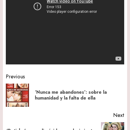
Post
Previous
navigation
‘Nunca me abandones’: sobre la
Pr
humanidad y la falta de ella
po
Next