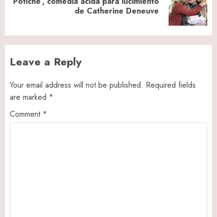
‘Potiche’, comedia ácida para lucimiento
Next
de Catherine Deneuve
post:
Leave a Reply
Your email address will not be published.
Required fields
are marked
*
Comment
*