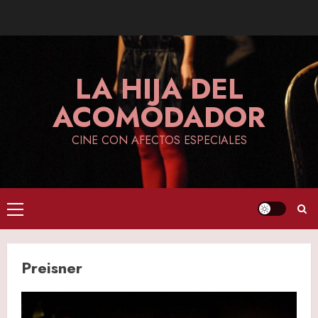
Skip
to
content
LA HIJA DEL
ACOMODADOR
CINE CON AFECTOS ESPECIALES
Primary
Menu
Preisner