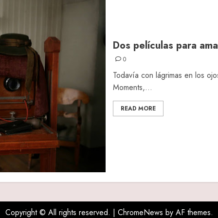
Dos películas para amar
0
Todavía con lágrimas en los ojo
Moments,...
READ MORE
Copyright © All rights reserved.
|
ChromeNews
by AF themes.